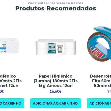
Pode estar interessado nestes
Produtos Recomendados
igiénico
Papel Higiénico
Desenrol
90mts 2Fls
(Jumbo) 180mts 2Fls
Fita 50m
rnet 12un
15g Amoos 12un
50mmx6
0€
16,60€
9
AO CARRINHO
ADICIONAR AO CARRINHO
ADICIONAR 