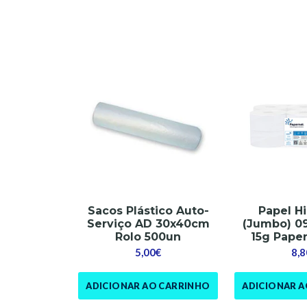
Sacos Plástico Auto-
Papel H
Serviço AD 30x40cm
(Jumbo) 0
Rolo 500un
15g Pape
5,00€
8,8
ADICIONAR AO CARRINHO
ADICIONAR 