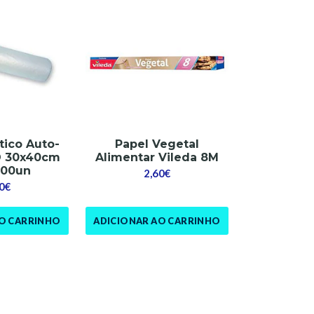
tico Auto-
Papel Vegetal
D 30x40cm
Alimentar Vileda 8M
500un
2,60€
0€
AO CARRINHO
ADICIONAR AO CARRINHO