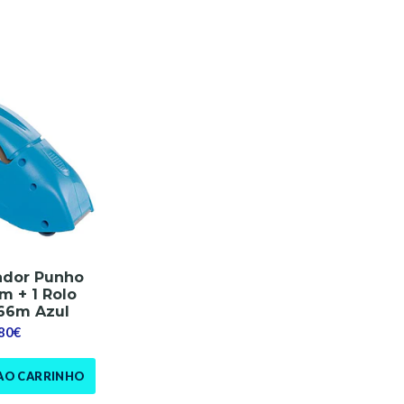
ador Punho
m + 1 Rolo
6m Azul
,80€
AO CARRINHO