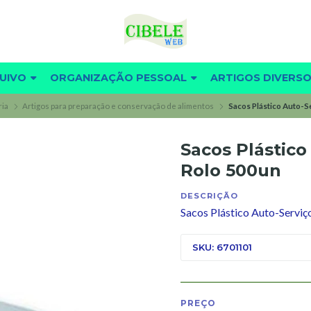
UIVO
ORGANIZAÇÃO PESSOAL
ARTIGOS DIVERS
ria
Artigos para preparação e conservação de alimentos
Sacos Plástico Auto-
Sacos Plástic
Rolo 500un
DESCRIÇÃO
Sacos Plástico Auto-Servi
SKU: 6701101
PREÇO