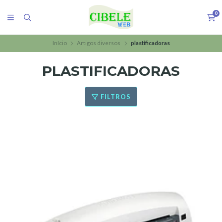
0
Início
Artigos diversos
plastificadoras
PLASTIFICADORAS
FILTROS