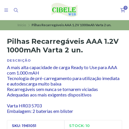
0
Início
Pilhas Recarregáveis AAA 1.2V 1000mAh Varta 2 un.
Pilhas Recarregáveis AAA 1.2V
1000mAh Varta 2 un.
DESCRIÇÃO
A mais alta capacidade de carga Ready to Use para AAA
com 1.000 mAH
Tecnologia de pré-carregamento para utilização imediata
e autodescarga muito baixa
Recarregáveis sem nunca se tornarem viciadas
Adequadas aos mais exigentes dispositivos
Varta HR03 5703
Embalagem: 2 baterias em blister
SKU: 1961051
STOCK: 10