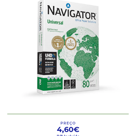
PREÇO
4,60€