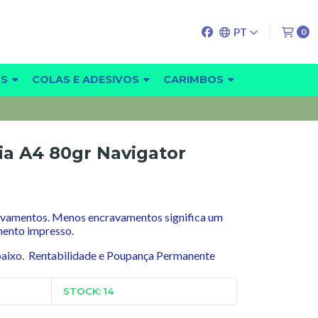
PT
0
OS
COLAS E ADESIVOS
CARIMBOS
ia A4 80gr Navigator
ravamentos. Menos encravamentos significa um
mento impresso.
aixo. Rentabilidade e Poupança Permanente
STOCK: 14