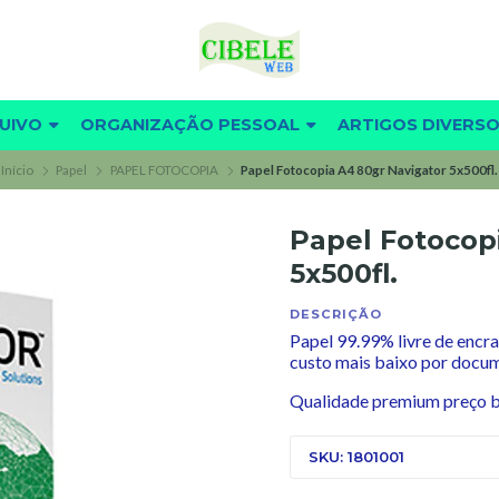
UIVO
ORGANIZAÇÃO PESSOAL
ARTIGOS DIVERS
Início
Papel
PAPEL FOTOCOPIA
Papel Fotocopia A4 80gr Navigator 5x500fl.
Papel Fotocop
5x500fl.
DESCRIÇÃO
Papel 99.99% livre de enc
custo mais baixo por docu
Qualidade premium preço b
SKU: 1801001