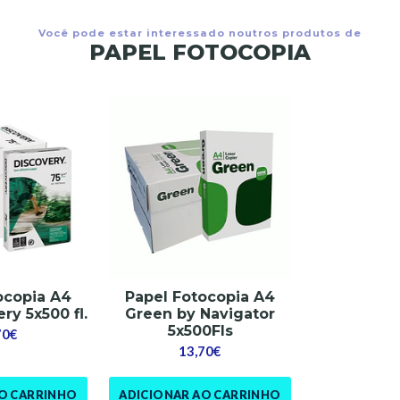
Você pode estar interessado noutros produtos de
PAPEL FOTOCOPIA
ocopia A4
Papel Fotocopia A4
ry 5x500 fl.
Green by Navigator
5x500Fls
70€
13,70€
AO CARRINHO
ADICIONAR AO CARRINHO