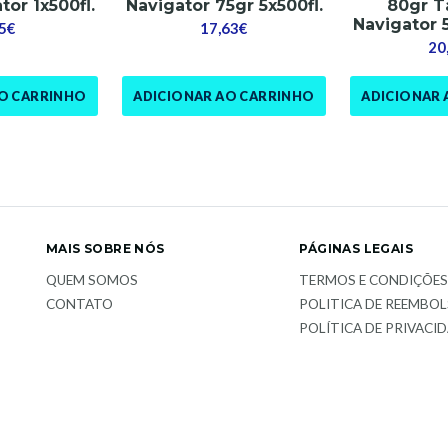
tor 1x500fl.
Navigator 75gr 5x500fl.
80gr T
Navigator 
5€
17,63€
20
AO CARRINHO
ADICIONAR AO CARRINHO
ADICIONAR 
MAIS SOBRE NÓS
PÁGINAS LEGAIS
QUEM SOMOS
TERMOS E CONDIÇÕE
CONTATO
POLITICA DE REEMBO
POLÍTICA DE PRIVACI