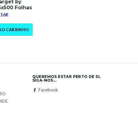
arget by
5x500 Folhas
,16€
AO CARRINHO
QUEREMOS ESTAR PERTO DE SI,
SIGA-NOS...
S
Facebook
LSO
DADE