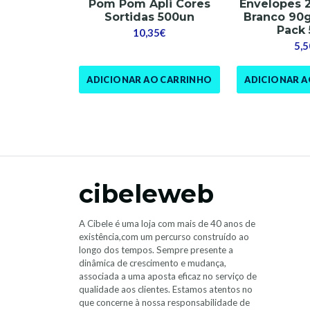
Pom Pom Apli Cores
Envelopes
Sortidas 500un
Branco 90
Pack
10,35€
5,5
ADICIONAR AO CARRINHO
ADICIONAR 
cibeleweb
A Cibele é uma loja com mais de 40 anos de
existência,com um percurso construído ao
longo dos tempos. Sempre presente a
dinâmica de crescimento e mudança,
associada a uma aposta eficaz no serviço de
qualidade aos clientes. Estamos atentos no
que concerne à nossa responsabilidade de