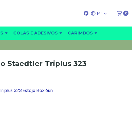
PT
0
OS
COLAS E ADESIVOS
CARIMBOS
o Staedtler Triplus 323
Triplus 323 Estojo Box 6un