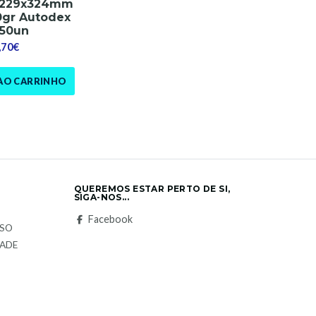
 229x324mm
0gr Autodex
50un
,70€
AO CARRINHO
QUEREMOS ESTAR PERTO DE SI,
SIGA-NOS...
S
Facebook
LSO
DADE