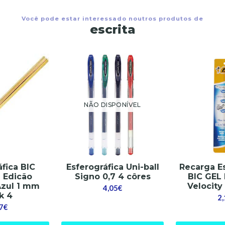
Você pode estar interessado noutros produtos de
escrita
NÃO DISPONÍVEL
áfica BIC
Esferográfica Uni-ball
Recarga Es
 Edicão
Signo 0,7 4 côres
BIC GEL 
Azul 1 mm
Velocity 
4,05€
k 4
2
7€