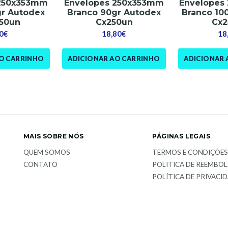
 250x353mm
Envelopes 250x353mm
Envelopes
gr Autodex
Branco 90gr Autodex
Branco 10
 50un
Cx250un
Cx2
0€
18,80€
18
AO CARRINHO
ADICIONAR AO CARRINHO
ADICIONAR 
MAIS SOBRE NÓS
PÁGINAS LEGAIS
QUEM SOMOS
TERMOS E CONDIÇÕE
CONTATO
POLITICA DE REEMBO
POLÍTICA DE PRIVACI