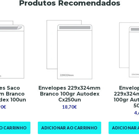
Produtos Recomendados
es Saco
Envelopes 229x324mm
Envelo
m Branco
Branco 100gr Autodex
229x324
dex 100un
Cx250un
100gr Au
5
90€
18,70€
4
AO CARRINHO
ADICIONAR AO CARRINHO
ADICIONAR 