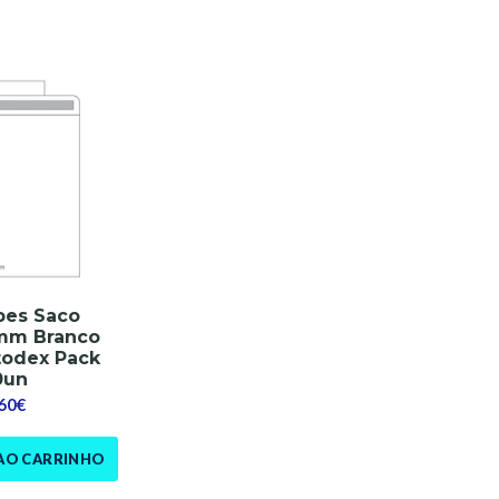
pes Saco
mm Branco
todex Pack
0un
,60€
AO CARRINHO