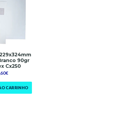
 229x324mm
Branco 90gr
x Cx250
,60€
AO CARRINHO