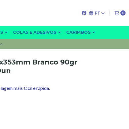
PT
0
OS
COLAS E ADESIVOS
CARIMBOS
un
0x353mm Branco 90gr
0un
lagem mais fácil e rápida.