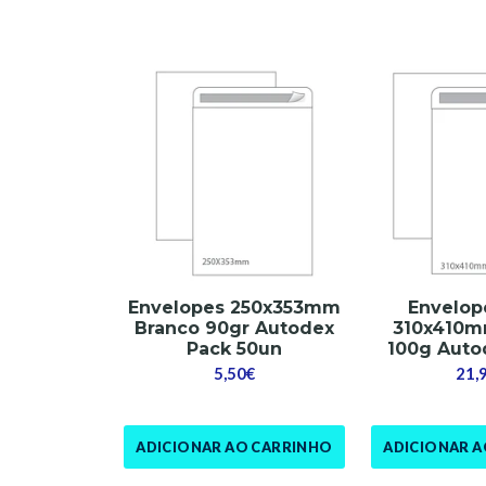
Envelopes 250x353mm
Envelop
Branco 90gr Autodex
310x410m
Pack 50un
100g Auto
5,50€
21,
ADICIONAR AO CARRINHO
ADICIONAR 