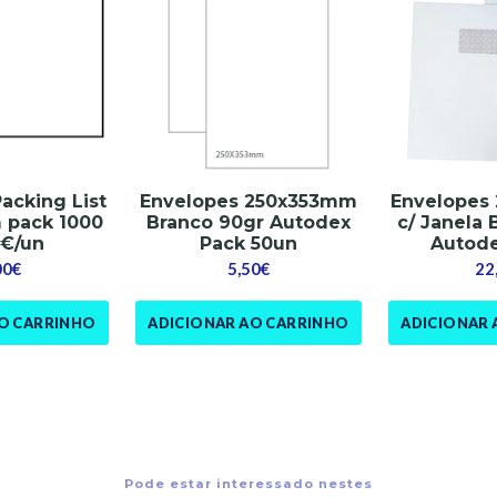
acking List
Envelopes 250x353mm
Envelopes
 pack 1000
Branco 90gr Autodex
c/ Janela 
4€/un
Pack 50un
Autode
00€
5,50€
22
AO CARRINHO
ADICIONAR AO CARRINHO
ADICIONAR 
Pode estar interessado nestes