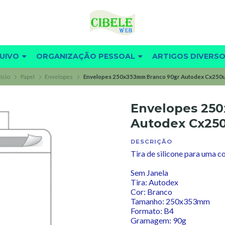
UIVO
ORGANIZAÇÃO PESSOAL
ARTIGOS DIVERS
nício
Papel
Envelopes
Envelopes 250x353mm Branco 90gr Autodex Cx250
Envelopes 25
Autodex Cx25
DESCRIÇÃO
Tira de silicone para uma co
Sem Janela
Tira: Autodex
Cor: Branco
Tamanho: 250x353mm
Formato: B4
Gramagem: 90g