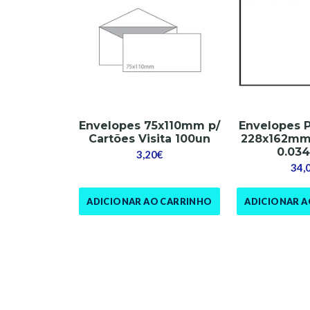
Envelopes 75x110mm p/
Envelopes P
Cartões Visita 100un
228x162mm
0.03
3,20€
34,
ADICIONAR AO CARRINHO
ADICIONAR 