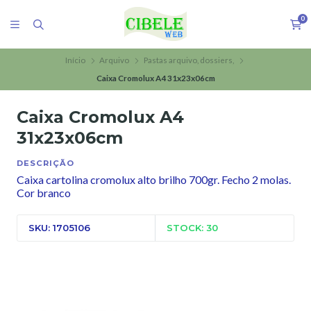
0
Início
Arquivo
Pastas arquivo, dossiers,
Caixa Cromolux A4 31x23x06cm
Caixa Cromolux A4
31x23x06cm
DESCRIÇÃO
Caixa cartolina cromolux alto brilho 700gr. Fecho 2 molas.
Cor branco
SKU: 1705106
STOCK: 30