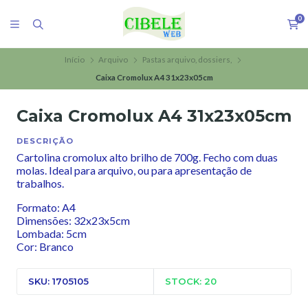
0
Início
Arquivo
Pastas arquivo, dossiers,
Caixa Cromolux A4 31x23x05cm
Caixa Cromolux A4 31x23x05cm
DESCRIÇÃO
Cartolina cromolux alto brilho de 700g. Fecho com duas
molas. Ideal para arquivo, ou para apresentação de
trabalhos.
Formato: A4
Dimensões: 32x23x5cm
Lombada: 5cm
Cor: Branco
SKU: 1705105
STOCK: 20