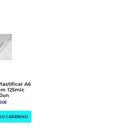
lastificar A6
mm 125mic
0un
,80€
AO CARRINHO