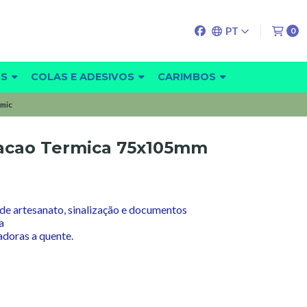
PT
0
OS
COLAS E ADESIVOS
CARIMBOS
5mic
icacao Termica 75x105mm
s de artesanato, sinalização e documentos
a
adoras a quente.