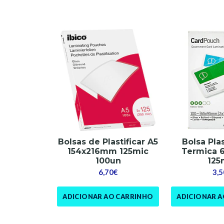
Bolsas de Plastificar A5
Bolsa Pla
154x216mm 125mic
Termica
100un
125
6,70€
3,5
ADICIONAR AO CARRINHO
ADICIONAR 