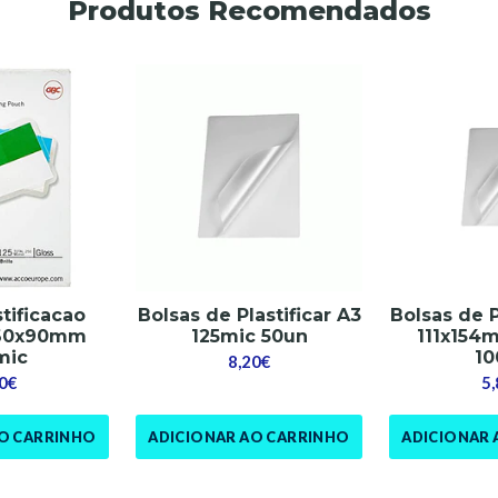
Produtos Recomendados
stificacao
Bolsas de Plastificar A3
Bolsas de P
 60x90mm
125mic 50un
111x154
mic
10
8,20€
0€
5
AO CARRINHO
ADICIONAR AO CARRINHO
ADICIONAR 