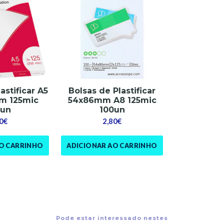
astificar A5
Bolsas de Plastificar
m 125mic
54x86mm A8 125mic
0un
100un
0€
2,80€
AO CARRINHO
ADICIONAR AO CARRINHO
Pode estar interessado nestes