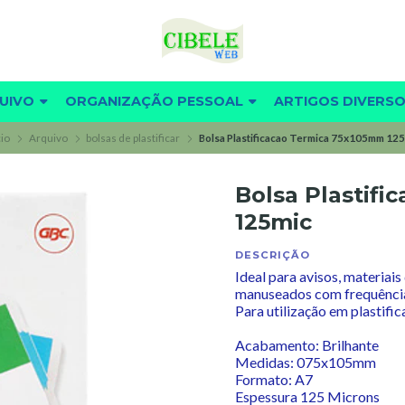
UIVO
ORGANIZAÇÃO PESSOAL
ARTIGOS DIVERS
cio
Arquivo
bolsas de plastificar
Bolsa Plastificacao Termica 75x105mm 12
Bolsa Plastif
125mic
DESCRIÇÃO
Ideal para avisos, materiai
manuseados com frequênci
Para utilização em plastific
Acabamento: Brilhante
Medidas: 075x105mm
Formato: A7
Espessura 125 Microns