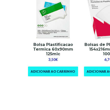
Bolsa Plastificacao
Bolsas de Pl
Termica 60x90mm
154x216m
125mic
10
3,50€
6,7
ADICIONAR AO CARRINHO
ADICIONAR 