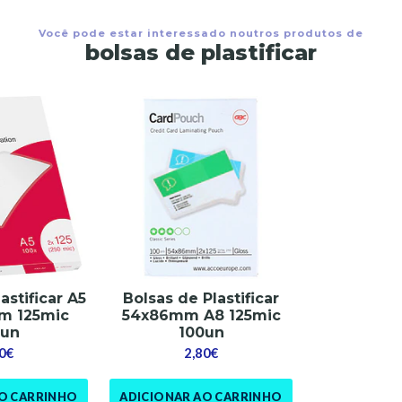
Você pode estar interessado noutros produtos de
bolsas de plastificar
astificar A5
Bolsas de Plastificar
m 125mic
54x86mm A8 125mic
0un
100un
0€
2,80€
AO CARRINHO
ADICIONAR AO CARRINHO