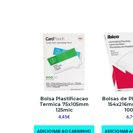
Bolsa Plastificacao
Bolsas de Pl
Termica 75x105mm
154x216m
125mic
10
4,45€
6,7
ADICIONAR AO CARRINHO
ADICIONAR 