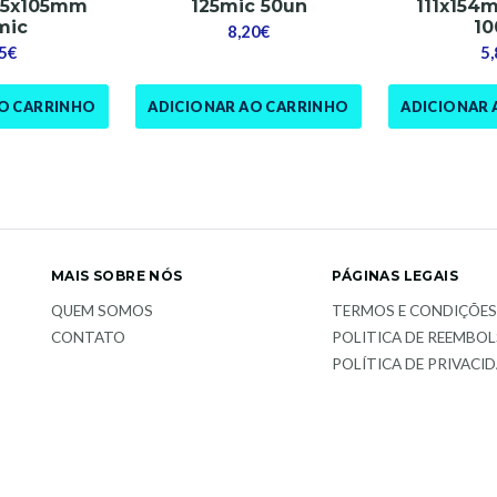
75x105mm
125mic 50un
111x154
mic
10
8,20€
5€
5
AO CARRINHO
ADICIONAR AO CARRINHO
ADICIONAR 
MAIS SOBRE NÓS
PÁGINAS LEGAIS
QUEM SOMOS
TERMOS E CONDIÇÕE
CONTATO
POLITICA DE REEMBO
POLÍTICA DE PRIVACI