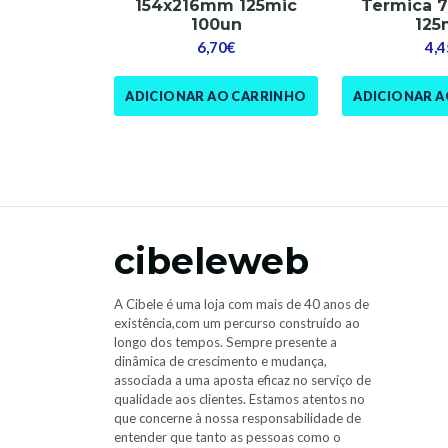
154x216mm 125mic
Termica 
100un
125
6,70€
4,4
ADICIONAR AO CARRINHO
ADICIONAR 
cibeleweb
A Cibele é uma loja com mais de 40 anos de
existência,com um percurso construído ao
longo dos tempos. Sempre presente a
dinâmica de crescimento e mudança,
associada a uma aposta eficaz no serviço de
qualidade aos clientes. Estamos atentos no
que concerne à nossa responsabilidade de
entender que tanto as pessoas como o