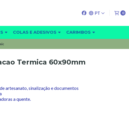
PT
0
OS
COLAS E ADESIVOS
CARIMBOS
mic
icacao Termica 60x90mm
s de artesanato, sinalização e documentos
a
adoras a quente.