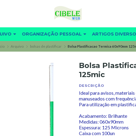
UIVO
ORGANIZAÇÃO PESSOAL
ARTIGOS DIVERS
ício
Arquivo
bolsas de plastificar
Bolsa Plastificacao Termica 60x90mm 125
Bolsa Plastif
125mic
DESCRIÇÃO
Ideal para avisos, materiai
manuseados com frequênci
Para utilização em plastific
Acabamento: Brilhante
Medidas: 060x90mm
Espessura: 125 Microns
Caixa com 100un