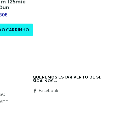
mm 125mic
0un
,80€
AO CARRINHO
QUEREMOS ESTAR PERTO DE SI,
SIGA-NOS...
S
Facebook
LSO
DADE