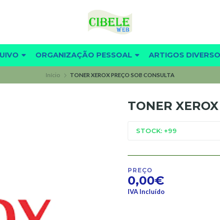
UIVO
ORGANIZAÇÃO PESSOAL
ARTIGOS DIVERS
Início
TONER XEROX PREÇO SOB CONSULTA
TONER XEROX
STOCK: +99
PREÇO
0,00€
IVA Incluído