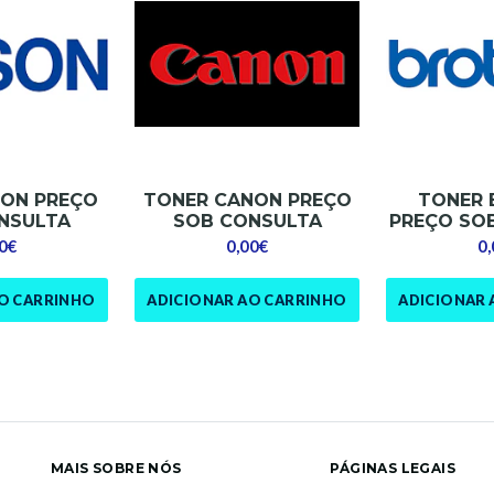
SON PREÇO
TONER CANON PREÇO
TONER 
NSULTA
SOB CONSULTA
PREÇO SO
0€
0,00€
0
AO CARRINHO
ADICIONAR AO CARRINHO
ADICIONAR 
MAIS SOBRE NÓS
PÁGINAS LEGAIS