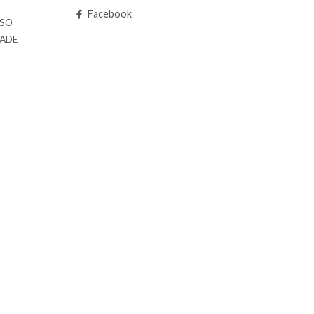
S
Facebook
LSO
DADE