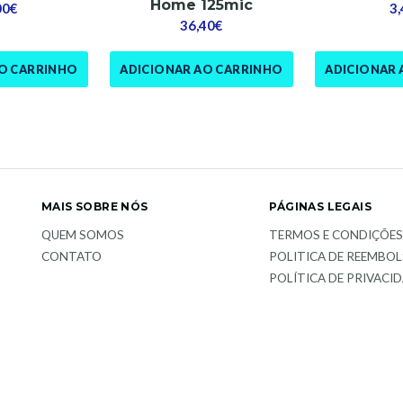
Home 125mic
00€
3
36,40€
AO CARRINHO
ADICIONAR AO CARRINHO
ADICIONAR 
MAIS SOBRE NÓS
PÁGINAS LEGAIS
QUEM SOMOS
TERMOS E CONDIÇÕE
CONTATO
POLITICA DE REEMBO
POLÍTICA DE PRIVACI