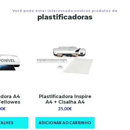
Você pode estar interessado noutros produtos de
plastificadoras
PONÍVEL
cadora A4
Plastificadora Inspire
Fellowes
A4 + Cisalha A4
00€
35,00€
TALHES
ADICIONAR AO CARRINHO