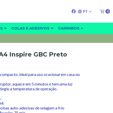
PT
0
OS
COLAS E ADESIVOS
CARIMBOS
 A4 Inspire GBC Preto
 compacto, ideal para uso ocasional em casa ou
ruptor, aquece em 5 minutos e tem uma luz
tingiu a temperatura de operação.
s
A4.
bolsas auto-adesivas de selagem a frio
ficação: 75 mic