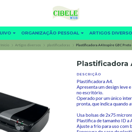
UIVO
ORGANIZAÇÃO PESSOAL
ARTIGOS DIVERS
Início
Artigos diversos
plastificadoras
Plastificadora A4 Inspire GBC Preto
Plastificadora
DESCRIÇÃO
Plastificadora A4.
Apresenta um design leve e
no escritório.
Operado por um único inter
pronta, que indica quando a
Usa bolsas de 2x75 mícron
Plastifica de tamanho ID a 
Ajuste a frio para uso com 
Espessura do saco de plasti