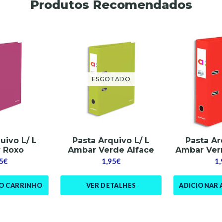
Produtos Recomendados
ESGOTADO
uivo L/ L
Pasta Arquivo L/ L
Pasta Ar
 Roxo
Ambar Verde Alface
Ambar Ver
5€
1,95€
1
AO CARRINHO
VER DETALHES
ADICIONAR 