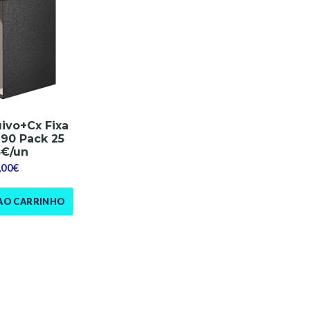
ivo+Cx Fixa
90 Pack 25
5€/un
,00€
AO CARRINHO