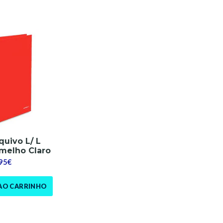
quivo L/ L
melho Claro
,95€
AO CARRINHO