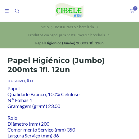
0
Início
Restauração e hotelaria
Produtos em papel para restauração e hotelaria
Papel Higiénico (Jumbo) 200mts 1fl. 12un
Papel Higiénico (Jumbo)
200mts 1fl. 12un
DESCRIÇÃO
Papel
Qualidade Branco, 100% Celulose
N.º Folhas 1
Gramagem (gr/m²) 23.00
Rolo
Diâmetro (mm) 200
Comprimento Serviço (mm) 350
Largura Serviço (mm) 86