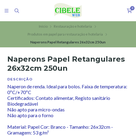
0
Início
Restauração e hotelaria
Produtos em papel para restauração e hotelaria
Naperons Papel Retangulares 26x32cm 250un
Naperons Papel Retangulares
26x32cm 250un
DESCRIÇÃO
Naperon de renda. Ideal para bolos. Faixa de temperatura:
0ºC/+70ºC
Certificados: Contato alimentar, Registo sanitário
Biodegradável
Não apto para micro-ondas
Não apto para o forno
Material: Papel Cor: Branco - Tamanho: 26x32cm -
Gramagem: 53 g/m²