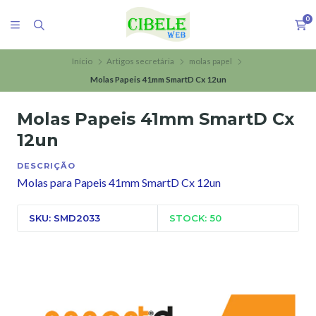
0
Início
Artigos secretária
molas papel
Molas Papeis 41mm SmartD Cx 12un
Molas Papeis 41mm SmartD Cx
12un
DESCRIÇÃO
Molas para Papeis 41mm SmartD Cx 12un
SKU: SMD2033
STOCK: 50