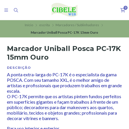
0
Início
escrita
Marcadores / Sublinhadores
Marcador Uniball Posca PC-17K 15mm Ouro
Marcador Uniball Posca PC-17K
15mm Ouro
DESCRIÇÃO
A ponta extra-larga do PC-17K é o especialista da gama
POSCA. Com seu tamanho XXL, é o melhor amigo de
artistas e profissionais que produzem trabalhos em grande
escala.
O PC-17K permite que os artistas pintem fundos perfeitos
em superfícies gigantes e façam trabalhos à frente de um
público; decoradores para dar makeovers aos quartos,
mobiliário, tecidos e objetos grandes; profissionais para
decorar vitrines e banners.
Para uso interior e exterior