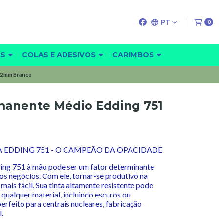
PT
0
OS
COLAS E ADESIVOS
CARIMBOS
-2mm Branco
manente Médio Edding 751
 EDDING 751 - O CAMPEÃO DA OPACIDADE
ding 751 à mão pode ser um fator determinante
os negócios. Com ele, tornar-se produtivo na
mais fácil. Sua tinta altamente resistente pode
 qualquer material, incluindo escuros ou
erfeito para centrais nucleares, fabricação
l.