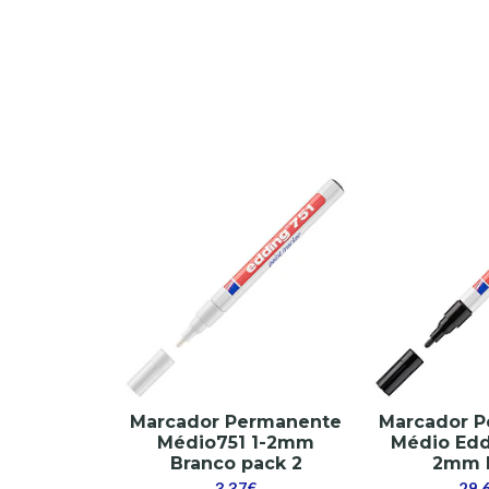
Marcador Permanente
Marcador 
Médio751 1-2mm
Médio Edd
Branco pack 2
2mm 
3,37€
29,