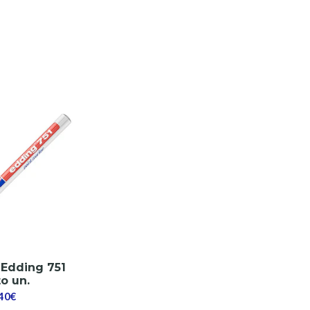
Edding 751
o un.
,40€