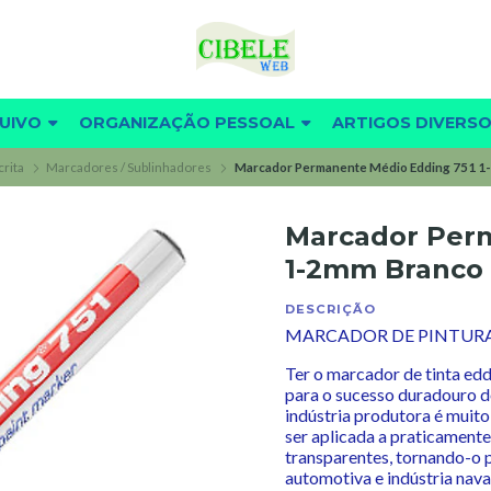
UIVO
ORGANIZAÇÃO PESSOAL
ARTIGOS DIVERS
crita
Marcadores / Sublinhadores
Marcador Permanente Médio Edding 751 1
Marcador Per
1-2mm Branco
DESCRIÇÃO
MARCADOR DE PINTURA
Ter o marcador de tinta ed
para o sucesso duradouro d
indústria produtora é muito 
ser aplicada a praticamente
transparentes, tornando-o p
automotiva e indústria nava