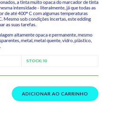
onados, a tinta muito opaca do marcador de tinta
esma intensidade - literalmente, já que todas as
alor de até 400° C com algumas temperaturas
C. Mesmo sob condições incertas, este edding
r as suas tarefas.
tulagem altamente opaca e permanente, mesmo
parentes, metal, metal quente, vidro, plástico,
.
STOCK: 10
ADICIONAR AO CARRINHO