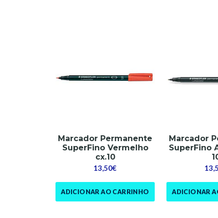
Marcador Permanente
Marcador 
SuperFino Vermelho
SuperFino 
cx.10
1
13,50€
13,
ADICIONAR AO CARRINHO
ADICIONAR 