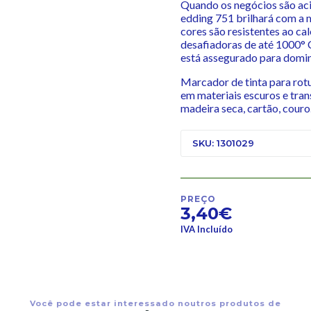
Quando os negócios são aci
edding 751 brilhará com a m
cores são resistentes ao c
desafiadoras de até 1000° 
está assegurado para domina
Marcador de tinta para ro
em materiais escuros e trans
madeira seca, cartão, couro
SKU: 1301029
PREÇO
3,40€
IVA Incluído
Você pode estar interessado noutros produtos de