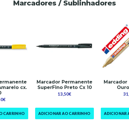
Marcadores / Sublinhadores
Permanente
Marcador Permanente
Marcador 
Amarelo cx.
SuperFino Preto Cx 10
Ouro
0
13,50€
31
50€
AO CARRINHO
ADICIONAR AO CARRINHO
ADICIONAR 