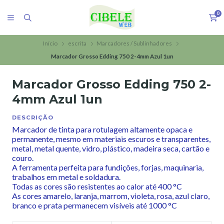
0
Início
escrita
Marcadores / Sublinhadores
Marcador Grosso Edding 750 2-4mm Azul 1un
Marcador Grosso Edding 750 2-
4mm Azul 1un
DESCRIÇÃO
Marcador de tinta para rotulagem altamente opaca e
permanente, mesmo em materiais escuros e transparentes,
metal, metal quente, vidro, plástico, madeira seca, cartão e
couro.
A ferramenta perfeita para fundições, forjas, maquinaria,
trabalhos em metal e soldadura.
Todas as cores são resistentes ao calor até 400 °C
As cores amarelo, laranja, marrom, violeta, rosa, azul claro,
branco e prata permanecem visíveis até 1000 °C