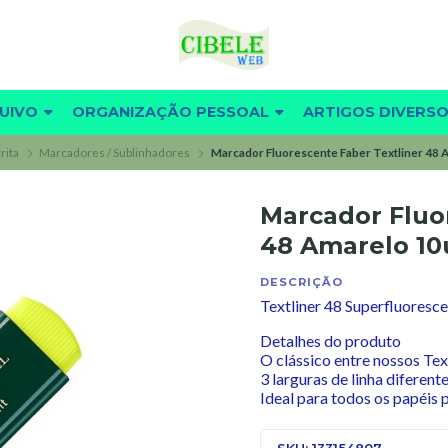
UIVO
ORGANIZAÇÃO PESSOAL
ARTIGOS DIVERS
rita
Marcadores / Sublinhadores
Marcador Fluorescente Faber Textliner 48 
Marcador Fluo
48 Amarelo 10
DESCRIÇÃO
Textliner 48 Superfluoresc
Detalhes do produto
O clássico entre nossos Te
3 larguras de linha diferent
Ideal para todos os papéis
SKU: 133154807