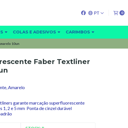
PT
0
OS
COLAS E ADESIVOS
CARIMBOS
Amarelo 10un
rescente Faber Textliner
un
ente, Amarelo
xtliners garante marcação superfluorescente
es 1, 2 e 5 mm Ponta de cinzel durável
 padrão
STOCK: 9