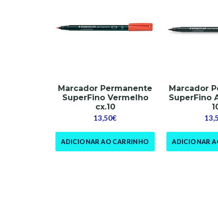
Marcador Permanente
Marcador 
SuperFino Vermelho
SuperFino 
cx.10
1
13,50€
13,
ADICIONAR AO CARRINHO
ADICIONAR 