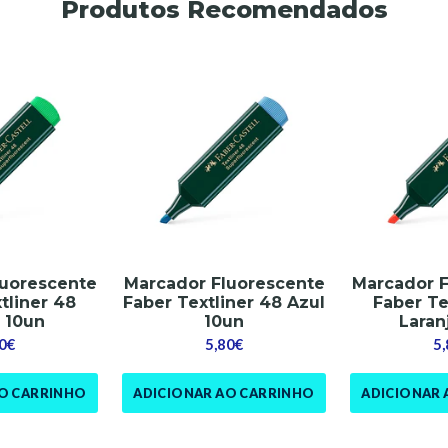
Produtos Recomendados
luorescente
Marcador Fluorescente
Marcador F
tliner 48
Faber Textliner 48 Azul
Faber Te
 10un
10un
Laran
0€
5,80€
5
AO CARRINHO
ADICIONAR AO CARRINHO
ADICIONAR 