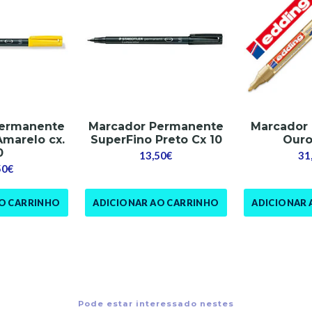
Permanente
Marcador Permanente
Marcador 
Amarelo cx.
SuperFino Preto Cx 10
Ouro
0
13,50€
31
50€
AO CARRINHO
ADICIONAR AO CARRINHO
ADICIONAR 
Pode estar interessado nestes