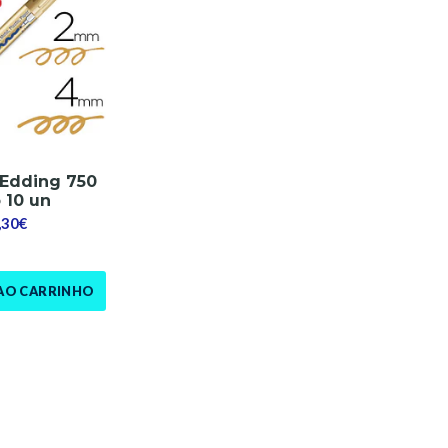
Edding 750
 10 un
,30€
AO CARRINHO