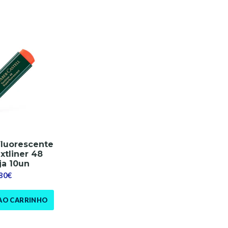
luorescente
xtliner 48
ja 10un
,80€
AO CARRINHO