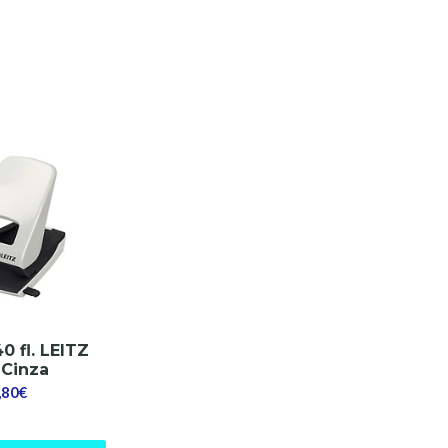
0 fl. LEITZ
 Cinza
,80€