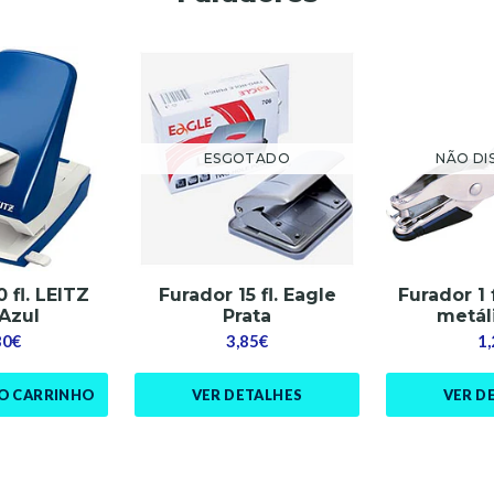
ESGOTADO
NÃO DI
 fl. LEITZ
Furador 15 fl. Eagle
Furador 1 
 Azul
Prata
metáli
80€
3,85€
1
AO CARRINHO
VER DETALHES
VER D