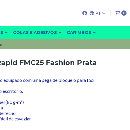
PT
0
OS
COLAS E ADESIVOS
CARIMBOS
ta
 Rapid FMC25 Fashion Prata
o equipado com uma pega de bloqueio para fácil
 escritório.
pel (80 g/m²)
ta
de fecho
ácil de esvaziar