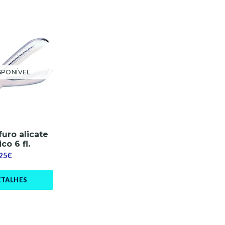
SPONÍVEL
furo alicate
co 6 fl.
,25€
ETALHES