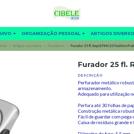
UIVO
ORGANIZAÇÃO PESSOAL
ARTIGOS DIVERS
nício
Artigos secretária
Furadores
Furador 25 fl. Rapid FMC25 Fashion Pra
Furador 25 fl.
DESCRIÇÃO
Perfurador metálico robust
armazenamento.
Adequado para utilização no
Perfura até 30 folhas de pa
Construção metálica robus
Fácil de guardar com pega 
Caixa de resíduos grande e f
Diâmetro do furo: 5,5 mm