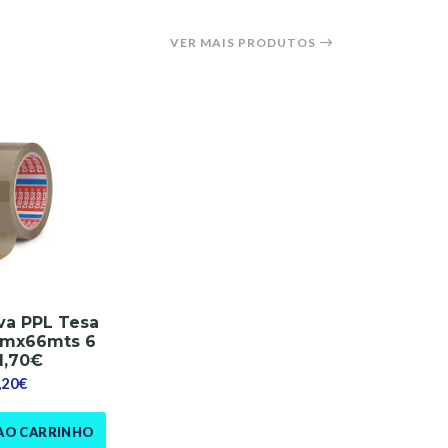
VER MAIS PRODUTOS
va PPL Tesa
mx66mts 6
1,70€
,20€
AO CARRINHO