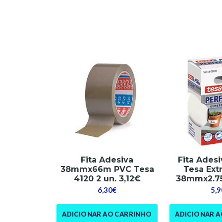
Fita Adesiva
Fita Ades
38mmx66m PVC Tesa
Tesa Ext
4120 2 un. 3,12€
38mmx2.7
6,30€
5,9
ADICIONAR AO CARRINHO
ADICIONAR 