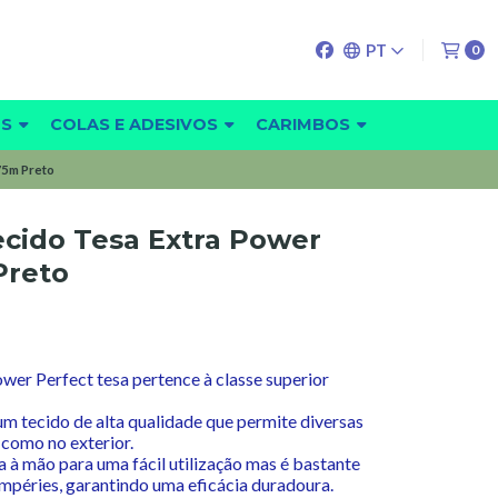
PT
0
OS
COLAS E ADESIVOS
CARIMBOS
75m Preto
ecido Tesa Extra Power
reto
ower Perfect tesa pertence à classe superior
e um tecido de alta qualidade que permite diversas
 como no exterior.
 à mão para uma fácil utilização mas é bastante
tempéries, garantindo uma eficácia duradoura.