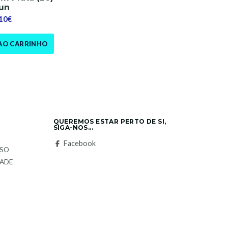
un
,10€
AO CARRINHO
QUEREMOS ESTAR PERTO DE SI,
SIGA-NOS...
S
Facebook
LSO
DADE