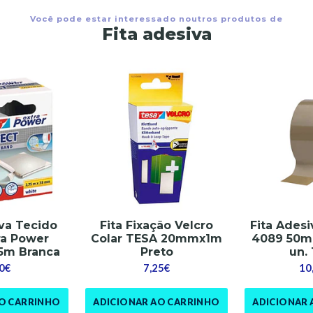
Você pode estar interessado noutros produtos de
Fita adesiva
iva Tecido
Fita Fixação Velcro
Fita Adesi
ra Power
Colar TESA 20mmx1m
4089 50m
5m Branca
Preto
un. 
0€
7,25€
10
AO CARRINHO
ADICIONAR AO CARRINHO
ADICIONAR 