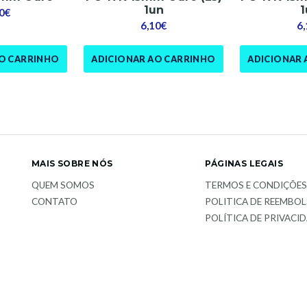
1un
1
0€
6,10€
6
AO CARRINHO
ADICIONAR AO CARRINHO
ADICIONAR 
MAIS SOBRE NÓS
PÁGINAS LEGAIS
QUEM SOMOS
TERMOS E CONDIÇÕE
CONTATO
POLITICA DE REEMBO
POLÍTICA DE PRIVACI