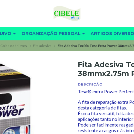
UIVO
ORGANIZAÇÃO PESSOAL
ARTIGOS DIVERS
Colas e adeisvos
Fita adesiva
Fita Adesiva Tecido Tesa Extra Power 38mmx2.
Fita Adesiva T
38mmx2.75m P
DESCRIÇÃO
Tesa® extra Power Perfect
A fita de reparação extra P
desta categoria de fitas.
É uma fita versátil, feita d
aplicações tanto no interior
Pode ser facilmente rasgada
resistente a rasgos e às in