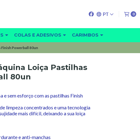
PT
0
OS
COLAS E ADESIVOS
CARIMBOS
 Finish Powerball 80un
quina Loiça Pastilhas
all 80un
 e sem esforço com as pastilhas Finish
de limpeza concentrados e uma tecnologia
jidade mais difícil, deixando a sua loiça
durante e anti-manchas