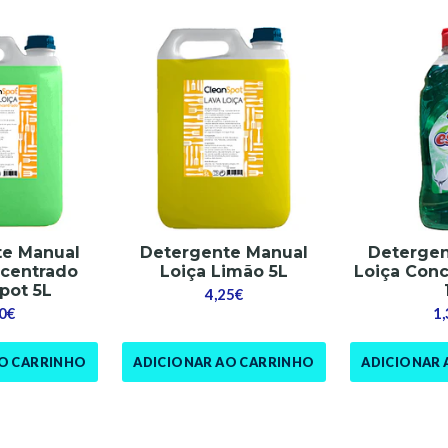
te Manual
Detergente Manual
Detergen
ncentrado
Loiça Limão 5L
Loiça Conc
pot 5L
4,25€
0€
1
AO CARRINHO
ADICIONAR AO CARRINHO
ADICIONAR 