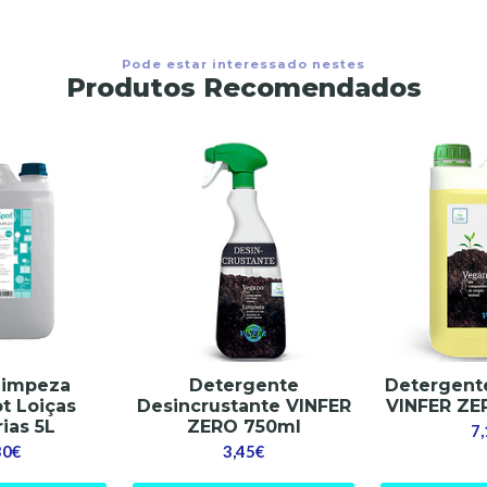
Pode estar interessado nestes
Produtos Recomendados
Limpeza
Detergente
Detergent
t Loiças
Desincrustante VINFER
VINFER ZER
rias 5L
ZERO 750ml
7
30€
3,45€