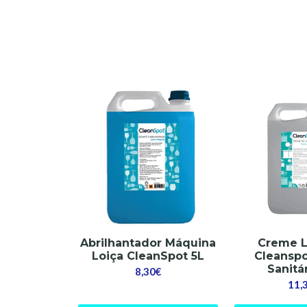
Abrilhantador Máquina
Creme 
Loiça CleanSpot 5L
Cleanspo
Sanitá
8,30€
11,