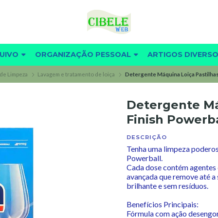
UIVO
ORGANIZAÇÃO PESSOAL
ARTIGOS DIVERS
de Limpeza
Lavagem e tratamento de loiça
Detergente Máquina Loiça Pastilhas
Detergente Má
Finish Powerb
DESCRIÇÃO
Tenha uma limpeza poderosa
Powerball.
Cada dose contém agentes 
avançada que remove até a su
brilhante e sem resíduos.
Benefícios Principais:
Fórmula com ação desengor