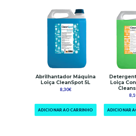
Abrilhantador Máquina
Detergen
Loiça CleanSpot 5L
Loiça Co
Cleans
8,30€
8,1
ADICIONAR AO CARRINHO
ADICIONAR 