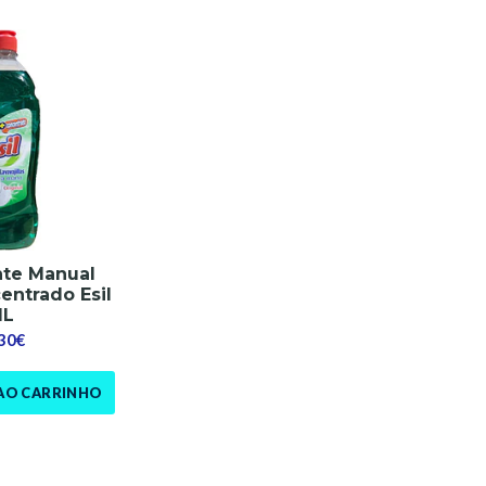
te Manual
entrado Esil
1L
,30€
AO CARRINHO