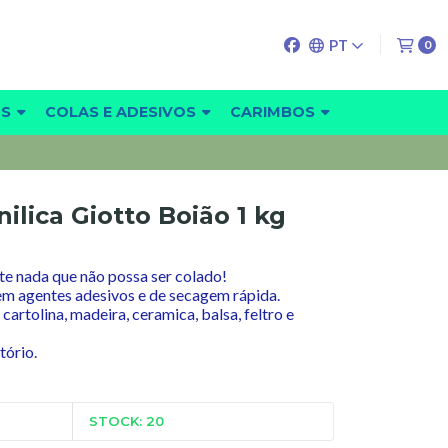
PT
0
OS
COLAS E ADESIVOS
CARIMBOS
ilica Giotto Boião 1 kg
te nada que não possa ser colado!
 em agentes adesivos e de secagem rápida.
 cartolina, madeira, ceramica, balsa, feltro e
tório.
STOCK: 20