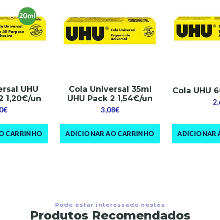
ersal UHU
Cola Universal 35ml
Cola UHU 6
2 1,20€/un
UHU Pack 2 1,54€/un
2
0€
3,08€
AO CARRINHO
ADICIONAR AO CARRINHO
ADICIONAR 
Pode estar interessado nestes
Produtos Recomendados