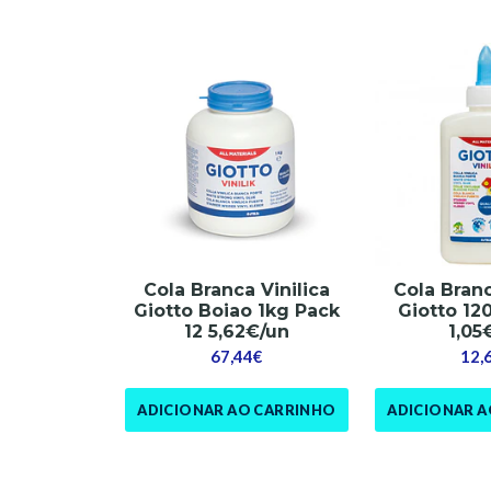
Cola Branca Vinilica
Cola Branc
Giotto Boiao 1kg Pack
Giotto 12
12 5,62€/un
1,05
67,44€
12,
ADICIONAR AO CARRINHO
ADICIONAR 