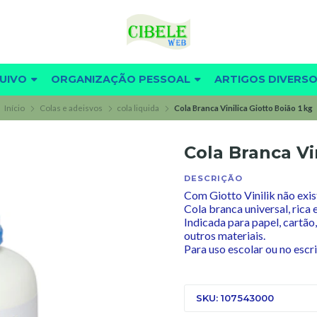
UIVO
ORGANIZAÇÃO PESSOAL
ARTIGOS DIVERS
Início
Colas e adeisvos
cola liquida
Cola Branca Vinilica Giotto Boião 1 kg
Cola Branca Vin
DESCRIÇÃO
Com Giotto Vinilik não exis
Cola branca universal, rica
Indicada para papel, cartão,
outros materiais.
Para uso escolar ou no escri
SKU: 107543000