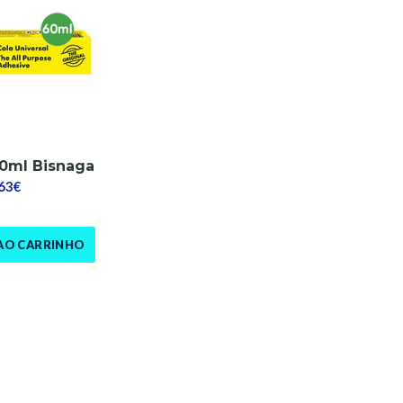
0ml Bisnaga
,63€
AO CARRINHO