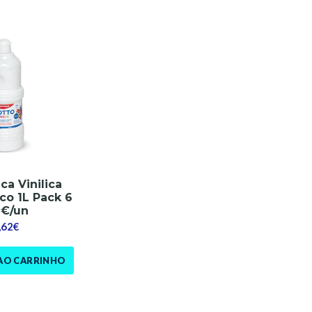
ca Vinilica
co 1L Pack 6
7€/un
,62€
AO CARRINHO