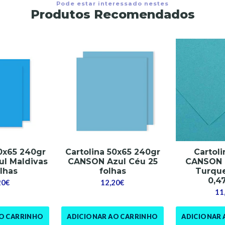
Pode estar interessado nestes
Produtos Recomendados
50x65 240gr
Cartolina 50x65 240gr
Cartoli
l Maldivas
CANSON Azul Céu 25
CANSON 1
olhas
folhas
Turques
0,4
20€
12,20€
11
AO CARRINHO
ADICIONAR AO CARRINHO
ADICIONAR 