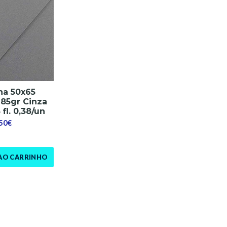
na 50x65
85gr Cinza
fl. 0,38/un
,50€
AO CARRINHO