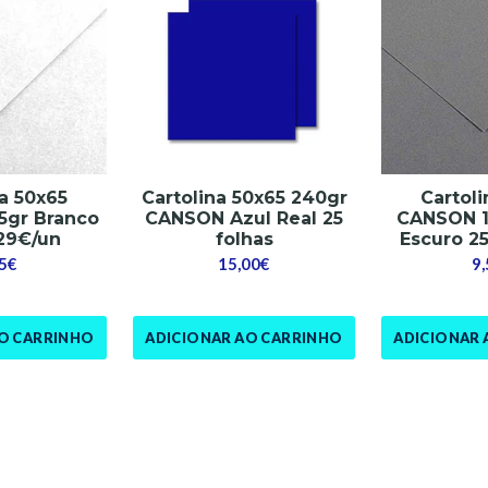
na 50x65
Cartolina 50x65 240gr
Cartoli
5gr Branco
CANSON Azul Real 25
CANSON 1
,29€/un
folhas
Escuro 25 
5€
15,00€
9
AO CARRINHO
ADICIONAR AO CARRINHO
ADICIONAR 