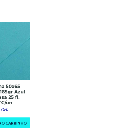
na 50x65
85gr Azul
a 25 fl.
7€/un
,75€
AO CARRINHO