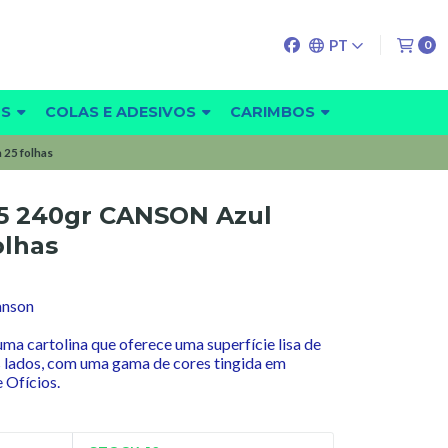
PT
0
OS
COLAS E ADESIVOS
CARIMBOS
25 folhas
65 240gr CANSON Azul
olhas
anson
ma cartolina que oferece uma superfície lisa de
 lados, com uma gama de cores tingida em
 Ofícios.