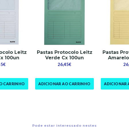
ocolo Leitz
Pastas Protocolo Leitz
Pastas Pro
Cx 100un
Verde Cx 100un
Amarelo
45€
26,45€
26
AO CARRINHO
ADICIONAR AO CARRINHO
ADICIONAR 
Pode estar interessado nestes