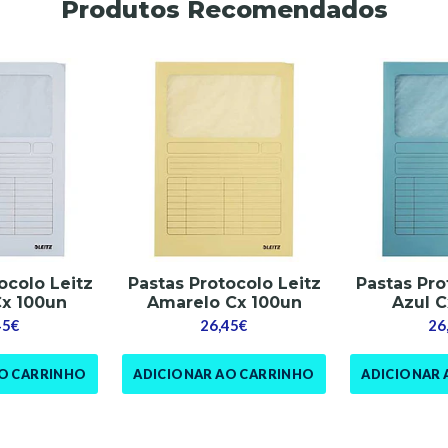
Produtos Recomendados
ocolo Leitz
Pastas Protocolo Leitz
Pastas Pro
Cx 100un
Amarelo Cx 100un
Azul C
45€
26,45€
26
AO CARRINHO
ADICIONAR AO CARRINHO
ADICIONAR 