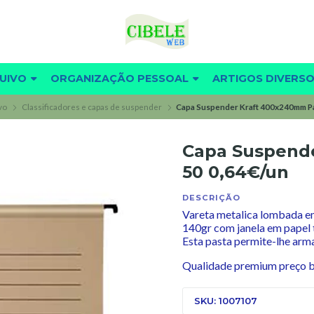
UIVO
ORGANIZAÇÃO PESSOAL
ARTIGOS DIVERS
vo
Classificadores e capas de suspender
Capa Suspender Kraft 400x240mm Pa
Capa Suspend
50 0,64€/un
DESCRIÇÃO
Vareta metalica lombada e
140gr com janela em papel 
Esta pasta permite-lhe arm
Qualidade premium preço 
SKU: 1007107