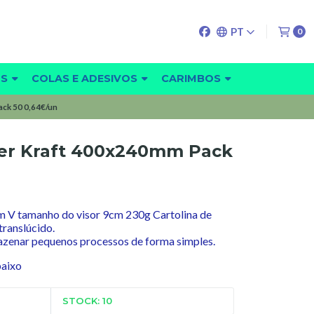
PT
0
OS
COLAS E ADESIVOS
CARIMBOS
ck 50 0,64€/un
er Kraft 400x240mm Pack
m V tamanho do visor 9cm 230g Cartolina de
translúcido.
azenar pequenos processos de forma simples.
baixo
STOCK: 10