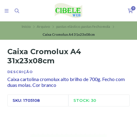
0
Início
Arquivo
pastas elástico ,pastas fecho mola
Caixa Cromolux A4 31x23x08cm
Caixa Cromolux A4
31x23x08cm
DESCRIÇÃO
Caixa cartolina cromolux alto brilho de 700g. Fecho com
duas molas. Cor branco
SKU: 1705108
STOCK: 30