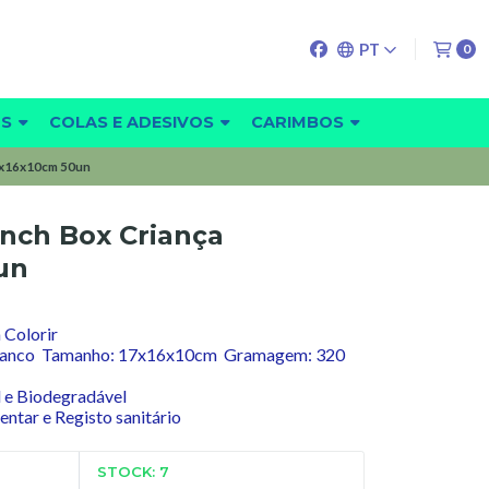
PT
0
OS
COLAS E ADESIVOS
CARIMBOS
7x16x10cm 50un
nch Box Criança
un
 Colorir
 Branco Tamanho: 17x16x10cm Gramagem: 320
l e Biodegradável
entar e Registo sanitário
STOCK: 7