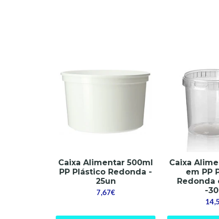
Caixa Alimentar 500ml
Caixa Alim
PP Plástico Redonda -
em PP P
25un
Redonda 
-3
7,67€
14,