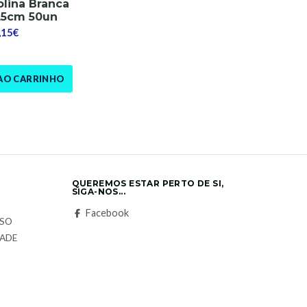
olina Branca
,5cm 50un
,15€
AO CARRINHO
QUEREMOS ESTAR PERTO DE SI,
SIGA-NOS...
S
Facebook
LSO
DADE