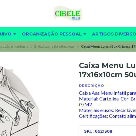
UIVO
ORGANIZAÇÃO PESSOAL
ARTIGOS DIVERS
ração e hotelaria
Embalagens de take away
Caixa Menu Lunch Box Criança 1
Caixa Menu Lu
17x16x10cm 50
DESCRIÇÃO
Caixa Asa Menu Infatil para
Material: Cartolina Cor:
G/M2
Materiais e usos: Recicláve
Certificações: Contato alim
SKU: 6621308