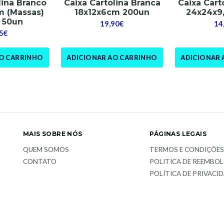
lina Branco
Caixa Cartolina Branca
Caixa Cart
m (Massas)
18x12x6cm 200un
24x24x9
 50un
19,90€
14
5€
AO CARRINHO
ADICIONAR AO CARRINHO
ADICIONAR 
MAIS SOBRE NÓS
PÁGINAS LEGAIS
QUEM SOMOS
TERMOS E CONDIÇÕE
CONTATO
POLITICA DE REEMBO
POLÍTICA DE PRIVACI