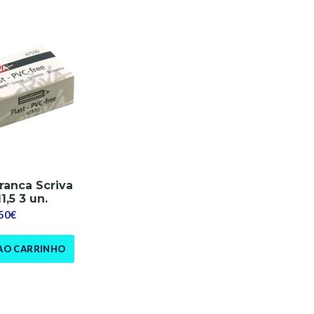
ranca Scriva
1,5 3 un.
,50€
AO CARRINHO