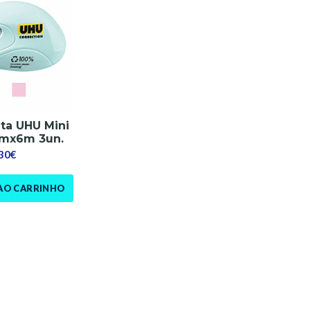
ita UHU Mini
mmx6m 3un.
,30€
AO CARRINHO