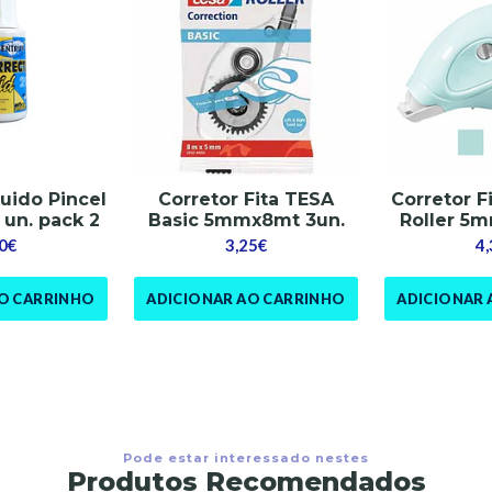
quido Pincel
Corretor Fita TESA
Corretor F
 un. pack 2
Basic 5mmx8mt 3un.
Roller 5
0€
3,25€
4
AO CARRINHO
ADICIONAR AO CARRINHO
ADICIONAR 
Pode estar interessado nestes
Produtos Recomendados