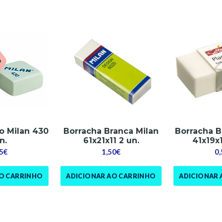
o Milan 430
Borracha Branca Milan
Borracha B
n.
61x21x11 2 un.
41x19x1
5€
1,50€
0
AO CARRINHO
ADICIONAR AO CARRINHO
ADICIONAR 