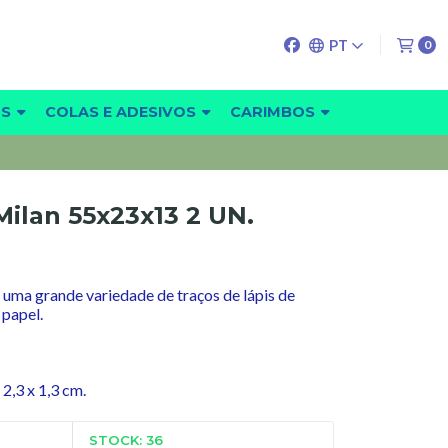
PT
0
OS
COLAS E ADESIVOS
CARIMBOS
ilan 55x23x13 2 UN.
 uma grande variedade de traços de lápis de
 papel.
2,3 x 1,3 cm.
STOCK: 36