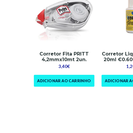
Corretor Fita PRITT
Corretor Li
4,2mmx10mt 2un.
20ml €0.60
3,40€
1,2
ADICIONAR AO CARRINHO
ADICIONAR 