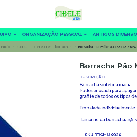
UIVO
ORGANIZAÇÃO PESSOAL
ARTIGOS DIVERS
Início
escrita
corretores e borrachas
Borracha Pão Milan 55x23x13 2 UN.
Borracha Pão M
DESCRIÇÃO
Borracha sintética macia.
Pode ser usada para apagar
grafite de todos os tipos de
Embalada individualmente.
Tamanho da borracha: 5,5 x 
SKU: 111CMM4020