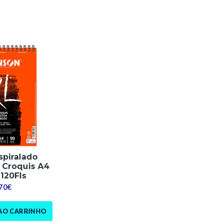
spiralado
 Croquis A4
120Fls
,70€
AO CARRINHO