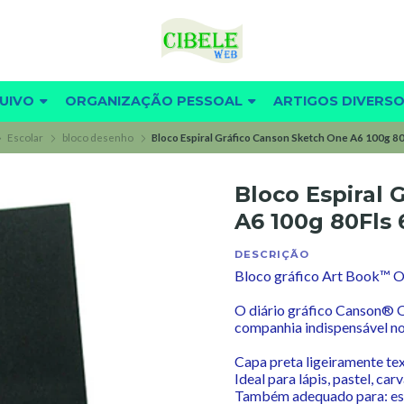
UIVO
ORGANIZAÇÃO PESSOAL
ARTIGOS DIVERS
Escolar
bloco desenho
Bloco Espiral Gráfico Canson Sketch One A6 100g 80
Bloco Espiral 
A6 100g 80Fls 
DESCRIÇÃO
Bloco gráfico Art Book™ 
O diário gráfico Canson® 
companhia indispensável no 
Capa preta ligeiramente tex
Ideal para lápis, pastel, car
Também adequado para: esc