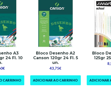
senho A3
Bloco Desenho A2
Bloco D
r 24 Fl. 10
Canson 120gr 24 Fl. 5
125gr 25
n.
un.
8
60€
43,75€
AO CARRINHO
ADICIONAR AO CARRINHO
ADICIONAR 