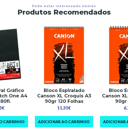
Pode estar interessado nestes
Produtos Recomendados
ral Gráfico
Bloco Espiralado
Bloco E
tch One A4
Canson XL Croquis A3
Canson XL
80fl.
90gr 120 Folhas
90gr 
5€
11,35€
6
AO CARRINHO
ADICIONAR AO CARRINHO
ADICIONAR 