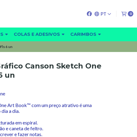
PT
0
OS
COLAS E ADESIVOS
CARIMBOS
Fls 6 un
Gráfico Canson Sketch One
6 un
One
One Art Book™ com um preço atrativo é uma
dia a dia.
turada em espiral.
vão e caneta de feltro.
rever e fazer notas.