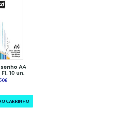
esenho A4
 Fl. 10 un.
,50€
AO CARRINHO