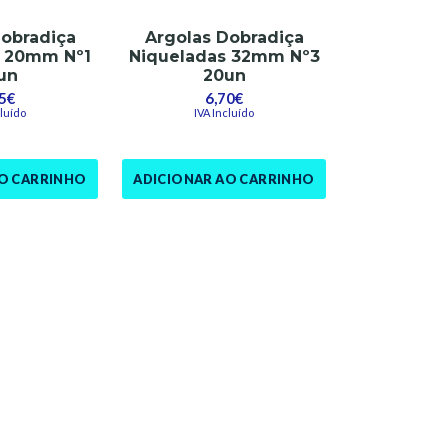
Dobradiça
Argolas Dobradiça
s 20mm Nº1
Niqueladas 32mm Nº3
un
20un
5€
6,70€
cluído
IVA Incluído
AO CARRINHO
ADICIONAR AO CARRINHO