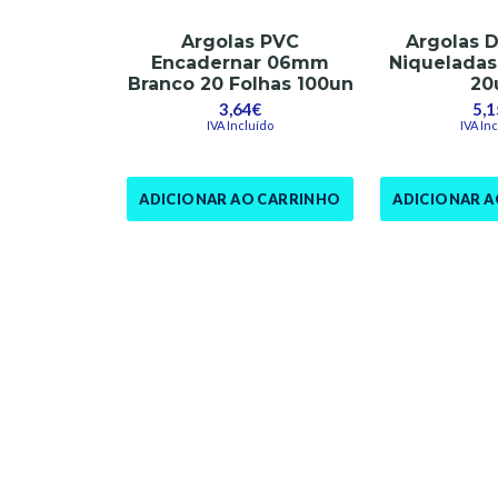
Argolas PVC
Argolas 
Encadernar 06mm
Niquelada
Branco 20 Folhas 100un
20
3,64€
5,1
IVA Incluído
IVA In
ADICIONAR AO CARRINHO
ADICIONAR 