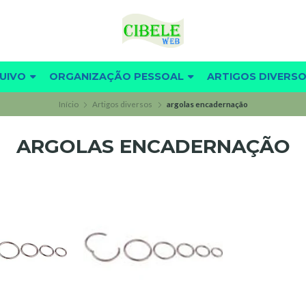
UIVO
ORGANIZAÇÃO PESSOAL
ARTIGOS DIVERS
Início
Artigos diversos
argolas encadernação
ARGOLAS ENCADERNAÇÃO