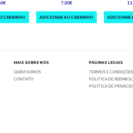
60€
7,00€
11
AO CARRINHO
ADICIONAR AO CARRINHO
ADICIONAR 
MAIS SOBRE NÓS
PÁGINAS LEGAIS
QUEM SOMOS
TERMOS E CONDIÇÕE
CONTATO
POLITICA DE REEMBO
POLÍTICA DE PRIVACI