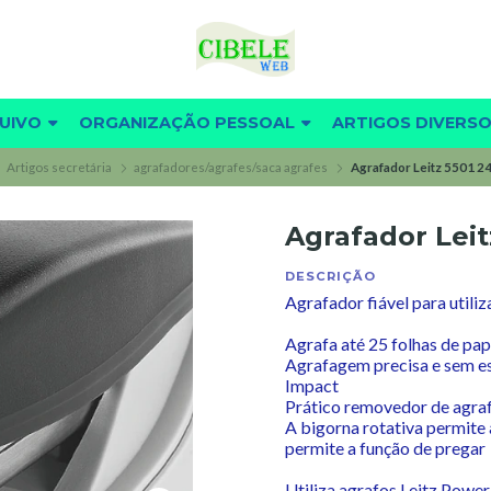
UIVO
ORGANIZAÇÃO PESSOAL
ARTIGOS DIVERS
Artigos secretária
agrafadores/agrafes/saca agrafes
Agrafador Leitz 5501 24
Agrafador Leit
DESCRIÇÃO
Agrafador fiável para utiliz
Agrafa até 25 folhas de pap
Agrafagem precisa e sem es
Impact
Prático removedor de agra
A bigorna rotativa permite 
permite a função de pregar
Utiliza agrafos Leitz Powe