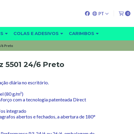
PT
0
OS
COLAS E ADESIVOS
CARIMBOS
/6 Preto
z 5501 24/6 Preto
ação diária no escritório.
el (80 g/m²)
forço com a tecnologia patenteada Direct
fos integrado
agrafos abertos e fechados, a abertura de 180°
r Performance P3, 24/6 ou 26/6, embalagem de