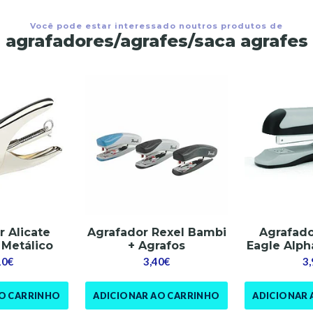
Você pode estar interessado noutros produtos de
agrafadores/agrafes/saca agrafes
r Alicate
Agrafador Rexel Bambi
Agrafador
 Metálico
+ Agrafos
Eagle Alph
10€
3,40€
3
AO CARRINHO
ADICIONAR AO CARRINHO
ADICIONAR 